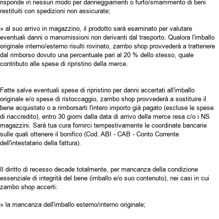
risponde in nessun modo per danneggiamenti o furto/smarrimento di beni
restituiti con spedizioni non assicurate;
» al suo arrivo in magazzino, il prodotto sarà esaminato per valutare
eventuali danni o manomissioni non derivanti dal trasporto. Qualora l'imballo
originale interno/esterno risulti rovinato, zambo shop provvederà a trattenere
dal rimborso dovuto una percentuale pari al 20 % dello stesso, quale
contributo alle spese di ripristino della merce.
Fatte salve eventuali spese di ripristino per danni accertati all'imballo
originale e/o spese di ristoccaggio, zambo shop provvederà a sostituire il
bene acquistato o a rimborsarti l'intero importo già pagato (escluse le spese
di riaccredito), entro 30 giorni dalla data di arrivo della merce resa c/o i NS
magazzini. Sarà tua cura fornirci tempestivamente le coordinate bancarie
sulle quali ottenere il bonifico (Cod. ABI - CAB - Conto Corrente
dell'intestatario della fattura).
Il diritto di recesso decade totalmente, per mancanza della condizione
essenziale di integrità del bene (imballo e/o suo contenuto), nei casi in cui
zambo shop accerti:
» la mancanza dell'imballo esterno/interno originale;