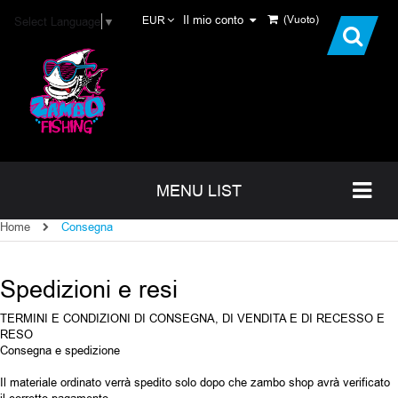
Il mio conto
(Vuoto)
Select Language
▼
EUR
MENU LIST
Home
Consegna
Spedizioni e resi
TERMINI E CONDIZIONI DI CONSEGNA, DI VENDITA E DI RECESSO E
RESO
Consegna e spedizione
Il materiale ordinato verrà spedito solo dopo che zambo shop avrà verificato