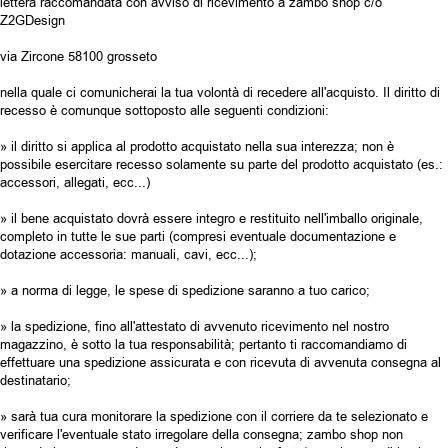
lettera raccomandata con avviso di ricevimento a zambo shop c/o
Z2GDesign
via Zircone 58100 grosseto
nella quale ci comunicherai la tua volontà di recedere all'acquisto. Il diritto di
recesso è comunque sottoposto alle seguenti condizioni:
» il diritto si applica al prodotto acquistato nella sua interezza; non è
possibile esercitare recesso solamente su parte del prodotto acquistato (es.:
accessori, allegati, ecc...)
» il bene acquistato dovrà essere integro e restituito nell'imballo originale,
completo in tutte le sue parti (compresi eventuale documentazione e
dotazione accessoria: manuali, cavi, ecc...);
» a norma di legge, le spese di spedizione saranno a tuo carico;
» la spedizione, fino all'attestato di avvenuto ricevimento nel nostro
magazzino, è sotto la tua responsabilità; pertanto ti raccomandiamo di
effettuare una spedizione assicurata e con ricevuta di avvenuta consegna al
destinatario;
» sarà tua cura monitorare la spedizione con il corriere da te selezionato e
verificare l'eventuale stato irregolare della consegna; zambo shop non