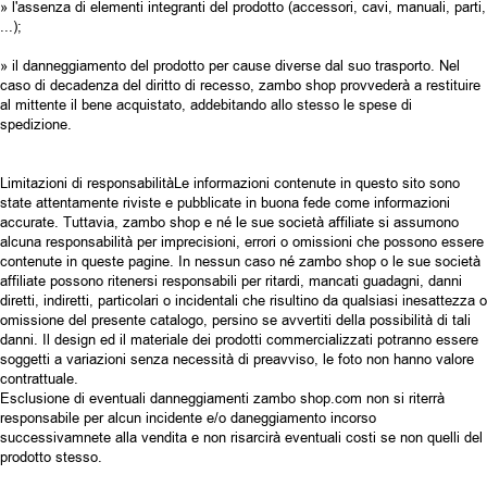
» l'assenza di elementi integranti del prodotto (accessori, cavi, manuali, parti,
...);
» il danneggiamento del prodotto per cause diverse dal suo trasporto. Nel
caso di decadenza del diritto di recesso, zambo shop provvederà a restituire
al mittente il bene acquistato, addebitando allo stesso le spese di
spedizione.
Limitazioni di responsabilitàLe informazioni contenute in questo sito sono
state attentamente riviste e pubblicate in buona fede come informazioni
accurate. Tuttavia, zambo shop e né le sue società affiliate si assumono
alcuna responsabilità per imprecisioni, errori o omissioni che possono essere
contenute in queste pagine. In nessun caso né zambo shop o le sue società
affiliate possono ritenersi responsabili per ritardi, mancati guadagni, danni
diretti, indiretti, particolari o incidentali che risultino da qualsiasi inesattezza o
omissione del presente catalogo, persino se avvertiti della possibilità di tali
danni. Il design ed il materiale dei prodotti commercializzati potranno essere
soggetti a variazioni senza necessità di preavviso, le foto non hanno valore
contrattuale.
Esclusione di eventuali danneggiamenti zambo shop.com non si riterrà
responsabile per alcun incidente e/o daneggiamento incorso
successivamnete alla vendita e non risarcirà eventuali costi se non quelli del
prodotto stesso.