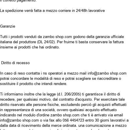
il corretto pagamento.
La spedizione verrà fatta a mezzo corriere in 24/48h lavorative
Garanzie
Tutti i prodotti venduti da zambo shop.com godono della garanzia ufficiale
italiana del produttore (DL 24/02). Per fruirne ti basta conservare la fattura
insieme ai prodotti che hai ordinato.
Diritto di recesso
In caso di reso contatta i ns operatori a mezzo mail info@zambo shop.com
potrai concordare le modalità di reso e potrai scegliere se riaccreditare o
sostituire il prodotto che intendi rendere.
Ti informiamo inoltre che la legge (d.l. 206/2005) ti garantisce il diritto di
recedere, per qualsiasi motivo, dal contratto d'acquisto. Per esercitare tale
diritto riservato alle persone fisiche, escludendo perciò gli acquisti effettuati
in rappresentanza di una società, ovvero qualsiasi acquisto effettuato
indicando nel modulo d'ordine zambo shop.com che ti è arrivato via email
info@zambo shop.com o via fax allo 056 4454723 entro 30 giorni lavorativi a
dalla data di ricevimento della merce ordinata. una comunicazione a mezzo