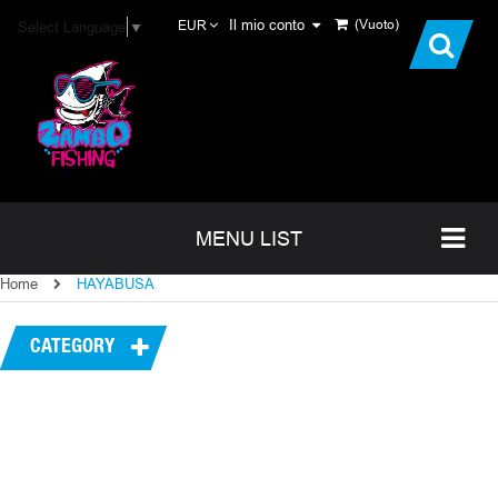
Il mio conto
(Vuoto)
Select Language
▼
EUR
MENU LIST
Home
HAYABUSA
CATEGORY
I PIÙ VENDUTI