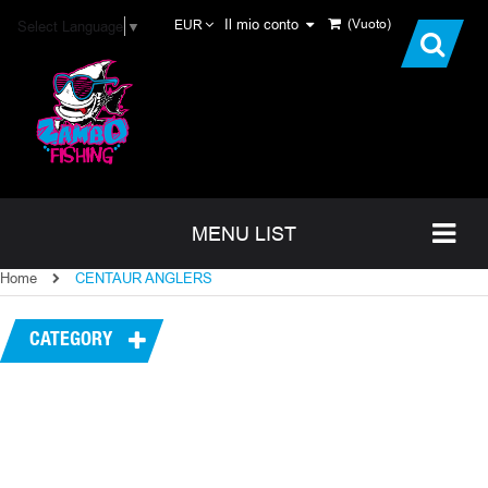
Il mio conto
(Vuoto)
Select Language
▼
EUR
MENU LIST
Home
CENTAUR ANGLERS
CATEGORY
I PIÙ VENDUTI