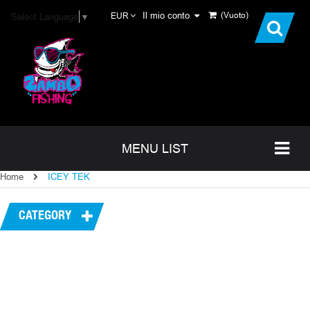
Il mio conto
(Vuoto)
Select Language
▼
EUR
MENU LIST
Home
ICEY TEK
CATEGORY
I PIÙ VENDUTI