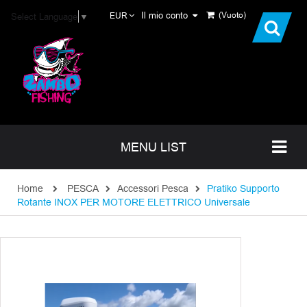
Il mio conto
(Vuoto)
Select Language
▼
EUR
MENU LIST
Home
PESCA
Accessori Pesca
Pratiko Supporto
Rotante INOX PER MOTORE ELETTRICO Universale