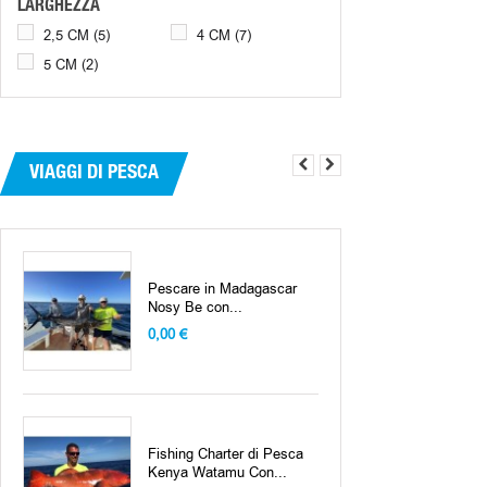
LARGHEZZA
2,5 CM
(5)
4 CM
(7)
5 CM
(2)
VIAGGI DI PESCA
Fishing Charter di Pesca
Kenya LAMU ISLAND...
0,00 €
Charter di Pesca Dakar
Senegal Fishing...