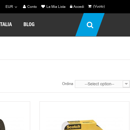
(Vuoto)
EUR
Conto
La Mia Lista
Accedi
TALIA
BLOG
Ordina
--Select option--