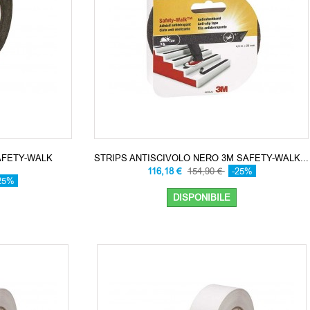
AFETY-WALK
STRIPS ANTISCIVOLO NERO 3M SAFETY-WALK...
116,18 €
154,90 €
-25%
25%
DISPONIBILE