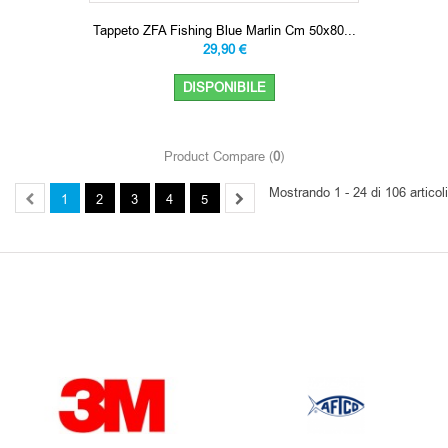
Tappeto ZFA Fishing Blue Marlin Cm 50x80...
29,90 €
DISPONIBILE
Product Compare (
0
)
Mostrando 1 - 24 di 106 articoli
1
2
3
4
5
OUR BRANDS