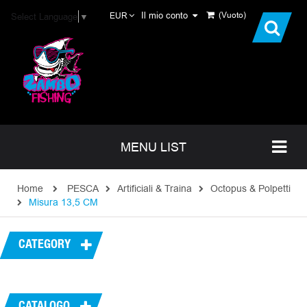
Il mio conto
(Vuoto)
Select Language
▼
EUR
MENU LIST
Home
PESCA
Artificiali & Traina
Octopus & Polpetti
Misura 13,5 CM
CATEGORY