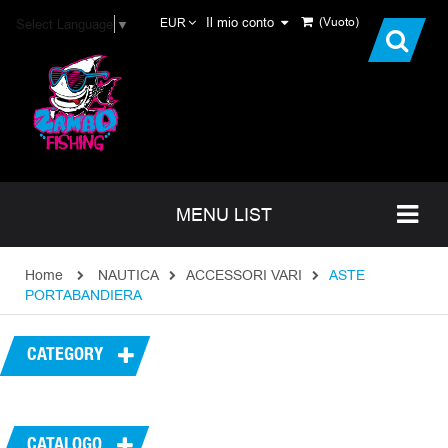
Il mio conto
(Vuoto)
Select Language
▼
EUR
MENU LIST
Home
NAUTICA
ACCESSORI VARI
ASTE
PORTABANDIERA
CATEGORY
CATALOGO