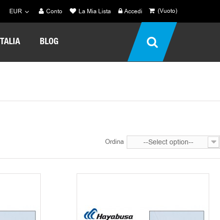
(Vuoto)
EUR
Conto
La Mia Lista
Accedi
TALIA
BLOG
Ordina
--Select option--