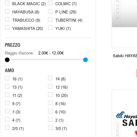
BLACK MAGIC
(2)
COLMIC
(7)
HAYABUSA
(8)
P LINE
(29)
TRABUCCO
(9)
TUBERTINI
(4)
YAMASHITA
(20)
YUKI
(7)
PREZZO
Raggio d'azione:
2,00€ - 12,00€
Sabiki HAYA
AMO
16
(1)
14
(8)
13
(1)
12
(16)
11
(2)
10
(20)
9
(7)
8
(16)
7
(3)
6
(10)
4
(7)
2
(1)
2/0
(1)
3/0
(1)