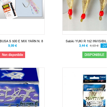
ABUSA S 500 E MIX YARN N. 8
Sabiki YUKI R 152 INVISIBILE
9,99 €
3,44 €
4,59 €
-2
Non disponibile
DISPONIBILE