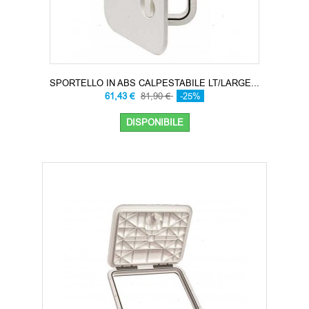
SPORTELLO IN ABS CALPESTABILE LT/LARGE...
61,43 €
81,90 €
-25%
DISPONIBILE