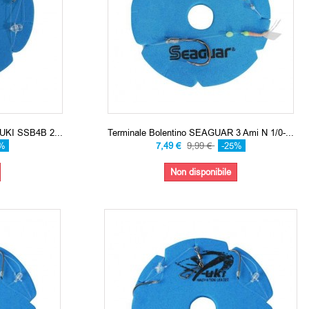
UKI SSB4B 2...
Terminale Bolentino SEAGUAR 3 Ami N 1/0-...
5%
7,49 €
9,99 €
-25%
Non disponibile