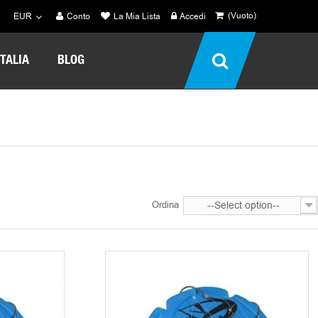
(Vuoto)
EUR
Conto
La Mia Lista
Accedi
TALIA
BLOG
Ordina
--Select option--