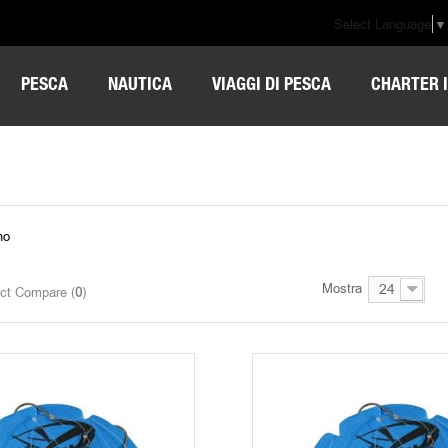
Select Language
▼
PESCA
NAUTICA
VIAGGI DI PESCA
CHARTER I
no
Mostra
24
ct Compare (
0
)