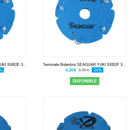
UKI SSB2E 3...
Terminale Bolentino SEAGUAR YUKI SSB2F 3...
5%
5,24 €
6,99 €
-25%
DISPONIBILE