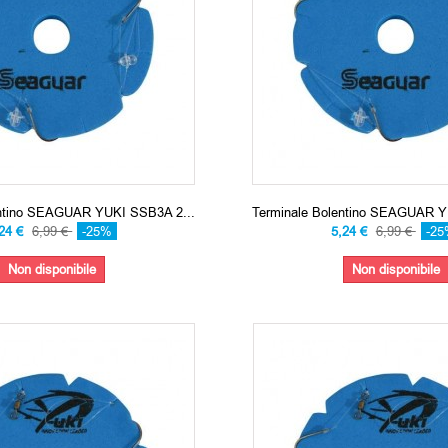
entino SEAGUAR YUKI SSB3A 2...
Terminale Bolentino SEAGUAR Y
,24 €
6,99 €
-25%
5,24 €
6,99 €
-2
Non disponibile
Non disponibile