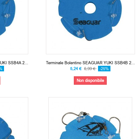
UKI SSB4A 2...
Terminale Bolentino SEAGUAR YUKI SSB4B 2...
5%
5,24 €
6,99 €
-25%
Non disponibile