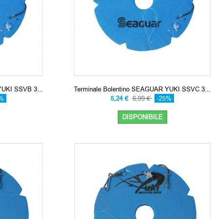
YUKI SSVB 3...
Terminale Bolentino SEAGUAR YUKI SSVC 3...
5%
5,24 €
6,99 €
-25%
DISPONIBILE