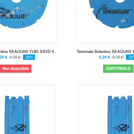
entino SEAGUAR YUKI SSVD 4...
Terminale Bolentino SEAGUAR 
,24 €
6,99 €
-25%
5,24 €
6,99 €
-2
Non disponibile
DISPONIBILE