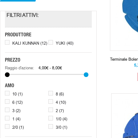
FILTRI ATTIVI:
PRODUTTORE
KALI KUNNAN
(12)
YUKI
(40)
Terminale Bol
PREZZO
5
Raggio d'azione:
4,00€ - 8,00€
AMO
10
(1)
8
(6)
6
(12)
4
(10)
3
(2)
2
(7)
1
(4)
1/0
(4)
2/0
(1)
3/0
(1)